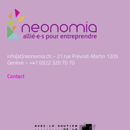
info[at]neonomia.ch – 21 rue Prévost-Martin 1205
Genève – +41 (0)22 320 70 70
Contact