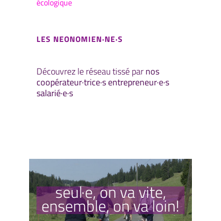
écologique
LES NEONOMIEN·NE·S
Découvrez le réseau tissé par
nos
coopérateur·trice·s entrepreneur·e·s
salarié·e·s
seul·e, on va vite,
ensemble, on va loin!