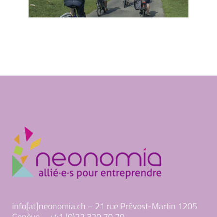
info[at]neonomia.ch – 21 rue Prévost-Martin 1205
Genève – +41 (0)22 320 70 70